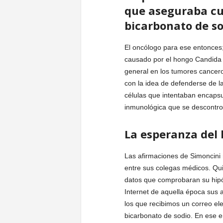
que aseguraba cur
u
bicarbonato de so
r
El oncólogo para ese entonces;
causado por el hongo Candida 
general en los tumores cancer
con la idea de defenderse de 
células que intentaban encapsu
inmunológica que se descontro
La esperanza del
Las afirmaciones de Simoncini
entre sus colegas médicos. Qu
datos que comprobaran su hipó
Internet de aquella época sus 
los que recibimos un correo el
bicarbonato de sodio. En ese e