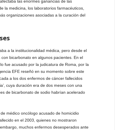
 afectaba las enormes ganancias de las
e la medicina, los laboratorios farmacéuticos,
emás organizaciones asociadas a la curación del
ses
ba a la institucionalidad médica, pero desde el
 con bicarbonato en algunos pacientes. En el
o fue acusado por la judicatura de Roma, por la
agencia EFE reseñó en su momento sobre este
icada a los dos enfermos de cáncer fallecidos
ia’, cuya duración era de dos meses con una
nes de bicarbonato de sodio habrían acelerado
ia de médico oncólogo acusado de homicidio
fallecido en el 2003, quienes no mostraron
in embargo, muchos enfermos desesperados ante