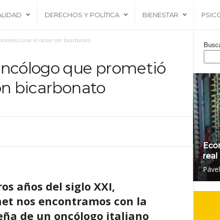
ALIDAD
DERECHOS Y POLÍTICA
BIENESTAR
PSIC
rometió curar el cáncer con bicarbonato
Busc
oncólogo que prometió
on bicarbonato
Eco
real
Páve
os años del siglo XXI,
net nos encontramos con la
ña de un oncólogo italiano