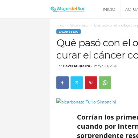
M
INICIO
ACTU
u
Inicio
Salud y Sexo
Qué pasó con el oncólogo que p
SALUD Y SEXO
j
Qué pasó con el 
curar el cáncer c
e
Por
Pável Mudarra
-
mayo 23, 2020
r
d
e
Corrían los primer
l
cuando por Inter
S
sorprendente rese