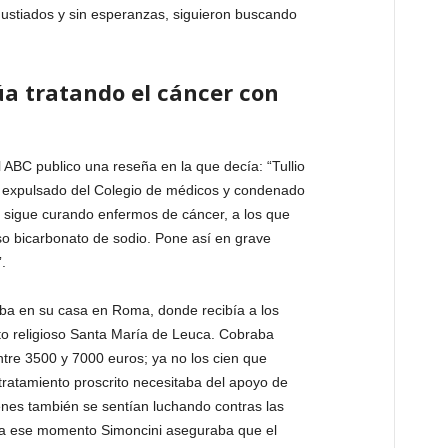
gustiados y sin esperanzas, siguieron buscando
a tratando el cáncer con
 ABC publico una reseña en la que decía: “Tullio
 expulsado del Colegio de médicos y condenado
, sigue curando enfermos de cáncer, a los que
so bicarbonato de sodio. Pone así en grave
.
aba en su casa en Roma, donde recibía a los
uto religioso Santa María de Leuca. Cobraba
tre 3500 y 7000 euros; ya no los cien que
n tratamiento proscrito necesitaba del apoyo de
nes también se sentían luchando contras las
ra ese momento Simoncini aseguraba que el