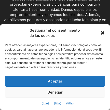
proyectan experiencias y vivencias para compartir y
alentar a hacer comunidad. Damos espacio a los
emprendimientos y apoyamos los talentos. Además,
visibilizamos posturas y escenarios de lucha feminista y en
defensoras de los derechos.
Gestionar el consentimiento
Contáctanos:
redaccion@mujerdelsur.com
de las cookies
Para ofrecer las mejores experiencias, utilizamos tecnologías como las
SÍGUENOS
cookies para almacenar y/o acceder a la información del dispositivo. El
consentimiento de estas tecnologías nos permitirá procesar datos como
el comportamiento de navegación o las identificaciones únicas en este
sitio. No consentir o retirar el consentimiento, puede afectar
Facebook
Instagram
X
negativamente a ciertas características y funciones.
Aceptar
© Mujer del Sur
Denegar
Salir de la versión móvil
{title}
{title}
{title}