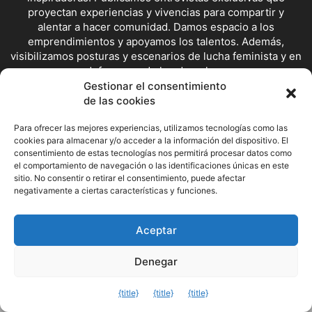
proyectan experiencias y vivencias para compartir y
alentar a hacer comunidad. Damos espacio a los
emprendimientos y apoyamos los talentos. Además,
visibilizamos posturas y escenarios de lucha feminista y en
defensoras de los derechos.
Gestionar el consentimiento
Contáctanos:
redaccion@mujerdelsur.com
de las cookies
Para ofrecer las mejores experiencias, utilizamos tecnologías como las
SÍGUENOS
cookies para almacenar y/o acceder a la información del dispositivo. El
consentimiento de estas tecnologías nos permitirá procesar datos como
el comportamiento de navegación o las identificaciones únicas en este
sitio. No consentir o retirar el consentimiento, puede afectar
Facebook
Instagram
X
negativamente a ciertas características y funciones.
Aceptar
© Mujer del Sur
Denegar
Salir de la versión móvil
{title}
{title}
{title}