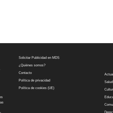
Solicitar Publicidad en MDS
¿Quiénes somos?
Contacto
Actua
Política de privacidad
Salud
Política de cookies (UE)
Cultu
es
Educa
vas
Comu
Derec
s