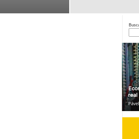
Busc
Eco
real
Páve