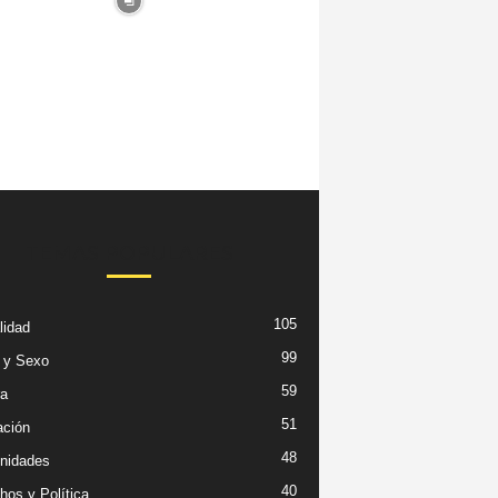
TEMAS POPULARES
105
lidad
99
 y Sexo
59
ra
51
ción
48
nidades
40
hos y Política