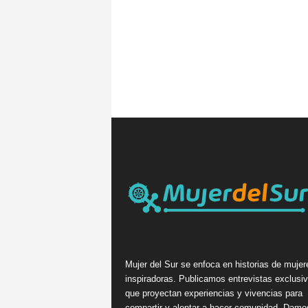
Mujer del Sur se enfoca en historias de mujer
inspiradoras. Publicamos entrevistas exclusi
que proyectan experiencias y vivencias para
compartir y alentar a hacer comunidad. Damo