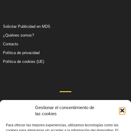
Solicitar Publicidad en MDS
¿Quiénes somos?
Contacto
Política de privacidad
Política de cookies (UE)
TEMAS POPULARES
105
Actualidad
Gestionar el consentimiento de
99
las cookies
Salud y Sexo
59
Cultura
Para ofrecer las mejores experiencias, utilizamos tecnologías como las
cookies para almacenar y/o acceder a la información del dispositivo. El
51