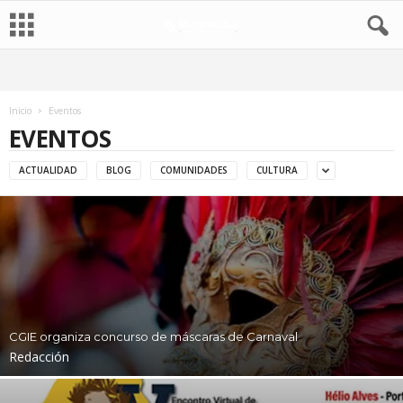
Inicio
Eventos
EVENTOS
ACTUALIDAD
BLOG
COMUNIDADES
CULTURA
CGIE organiza concurso de máscaras de Carnaval
Redacción