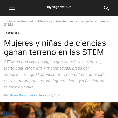
Inicio
Actualidad
Mujeres y niñas de ciencias ganan terreno en las
STEM
Actualidad
Mujeres y niñas de ciencias
ganan terreno en las STEM
STEM es una sigla en inglés que se refiere a ciencias,
tecnología, ingeniería y matemáticas, áreas del
conocimiento que históricamente han estado dominadas
por el hombre; una realidad que mujeres y niñas intentan
revertir en Chile.
Por
Rosa Bohorquez
-
febrero 8, 2023