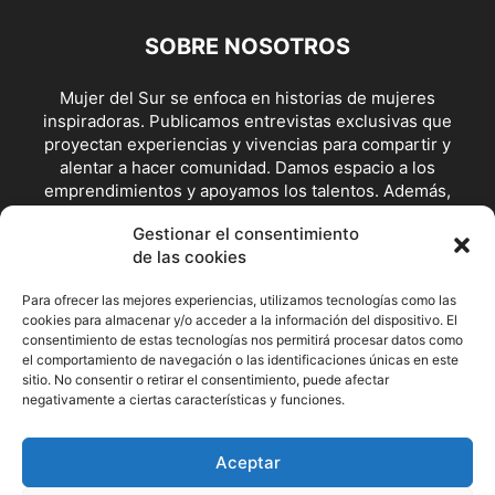
SOBRE NOSOTROS
Mujer del Sur se enfoca en historias de mujeres
inspiradoras. Publicamos entrevistas exclusivas que
proyectan experiencias y vivencias para compartir y
alentar a hacer comunidad. Damos espacio a los
emprendimientos y apoyamos los talentos. Además,
visibilizamos posturas y escenarios de lucha feminista y en
Gestionar el consentimiento
defensoras de los derechos.
de las cookies
Contáctanos:
redaccion@mujerdelsur.com
Para ofrecer las mejores experiencias, utilizamos tecnologías como las
cookies para almacenar y/o acceder a la información del dispositivo. El
SÍGUENOS
consentimiento de estas tecnologías nos permitirá procesar datos como
el comportamiento de navegación o las identificaciones únicas en este
sitio. No consentir o retirar el consentimiento, puede afectar
negativamente a ciertas características y funciones.
Facebook
Instagram
X
Aceptar