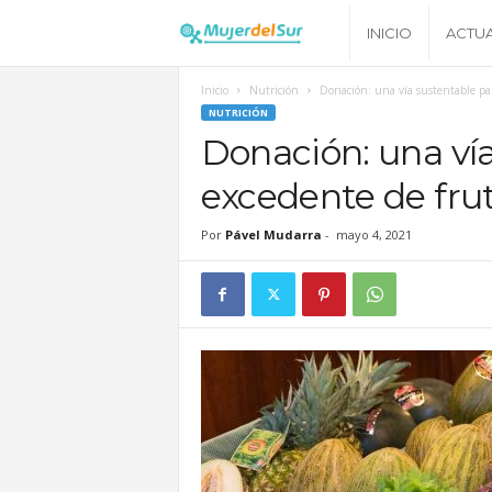
M
INICIO
ACTU
u
Inicio
Nutrición
Donación: una vía sustentable par
NUTRICIÓN
j
Donación: una vía
excedente de frut
e
Por
Pável Mudarra
-
mayo 4, 2021
r
d
e
l
S