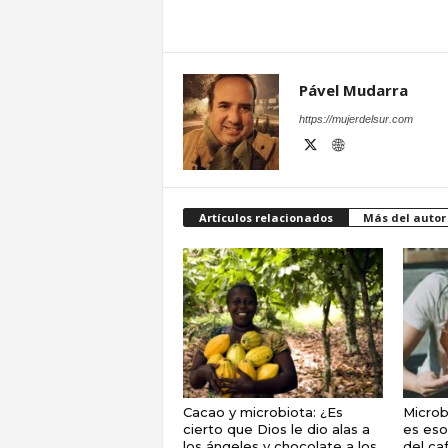
Pável Mudarra
https://mujerdelsur.com
Artículos relacionados
Más del autor
Cacao y microbiota: ¿Es
Microbi
cierto que Dios le dio alas a
es es
los ángeles y chocolate a los
del ca