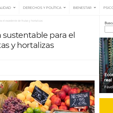
ALIDAD
DERECHOS Y POLÍTICA
BIENESTAR
PSIC
a el excedente de frutas y hortalizas
Busc
 sustentable para el
as y hortalizas
Eco
real
Páve