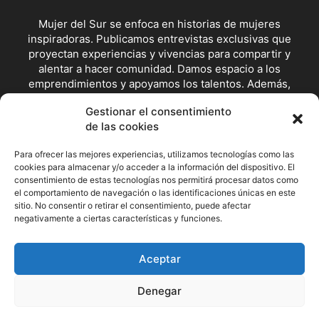
Mujer del Sur se enfoca en historias de mujeres
inspiradoras. Publicamos entrevistas exclusivas que
proyectan experiencias y vivencias para compartir y
alentar a hacer comunidad. Damos espacio a los
emprendimientos y apoyamos los talentos. Además,
visibilizamos posturas y escenarios de lucha feminista y en
Gestionar el consentimiento
defensoras de los derechos.
de las cookies
Contáctanos:
redaccion@mujerdelsur.com
Para ofrecer las mejores experiencias, utilizamos tecnologías como las
cookies para almacenar y/o acceder a la información del dispositivo. El
consentimiento de estas tecnologías nos permitirá procesar datos como
SÍGUENOS
el comportamiento de navegación o las identificaciones únicas en este
sitio. No consentir o retirar el consentimiento, puede afectar
negativamente a ciertas características y funciones.
Facebook
Instagram
X
Aceptar
© Mujer del Sur
Denegar