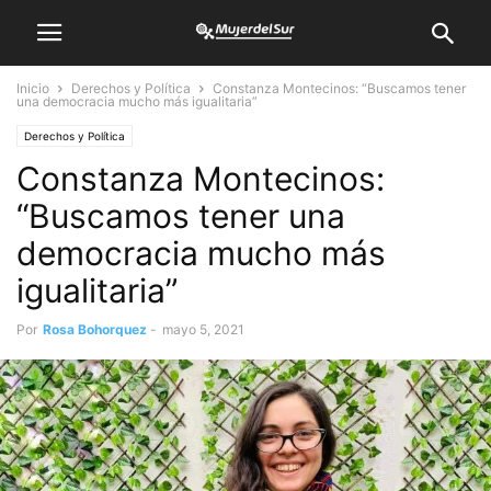
Inicio
Derechos y Política
Constanza Montecinos: “Buscamos tener
una democracia mucho más igualitaria”
Derechos y Política
Constanza Montecinos:
“Buscamos tener una
democracia mucho más
igualitaria”
Por
Rosa Bohorquez
-
mayo 5, 2021