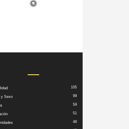
TEMAS POPULARES
105
lidad
99
 y Sexo
59
ra
51
ción
48
nidades