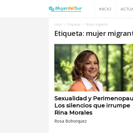
M
INICIO
ACTU
u
Inicio
Etiquetas
Mujer migrante
Etiqueta: mujer migran
j
e
r
d
e
Sexualidad y Perimenopau
Los silencios que irrumpe
l
Rina Morales
Rosa Bohorquez
S