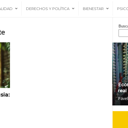
ALIDAD
DERECHOS Y POLÍTICA
BIENESTAR
PSIC
Busc
te
Eco
real
sia:
Páve