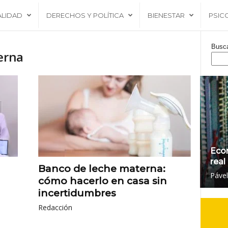
ALIDAD
DERECHOS Y POLÍTICA
BIENESTAR
PSIC
Busc
erna
Eco
real
Banco de leche materna:
Páve
cómo hacerlo en casa sin
incertidumbres
Redacción