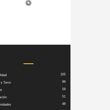
TEMAS POPULARES
105
lidad
99
 y Sexo
59
ra
51
ción
48
nidades