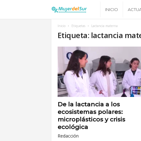
M
INICIO
ACTU
u
Inicio
Etiquetas
Lactancia materna
Etiqueta: lactancia mat
j
e
r
d
e
De la lactancia a los
ecosistemas polares:
l
microplásticos y crisis
ecológica
S
Redacción