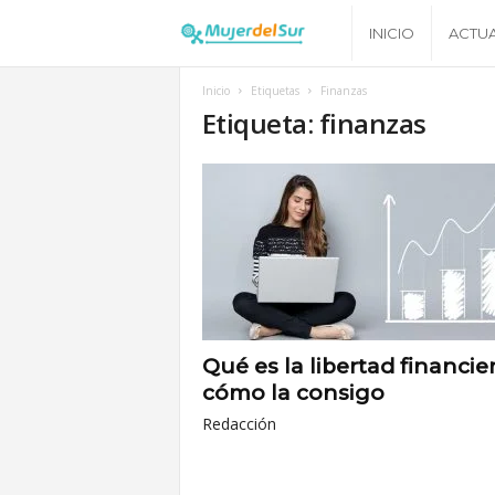
M
INICIO
ACTU
u
Inicio
Etiquetas
Finanzas
Etiqueta: finanzas
j
e
r
d
e
Qué es la libertad financie
cómo la consigo
l
Redacción
S