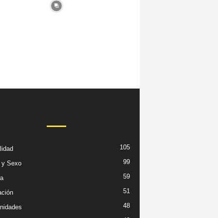
TEMAS POPULARES
105
lidad
99
 y Sexo
59
ra
51
ción
48
nidades