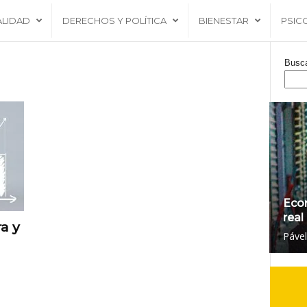
ALIDAD
DERECHOS Y POLÍTICA
BIENESTAR
PSIC
Busc
Eco
real
ra y
Páve