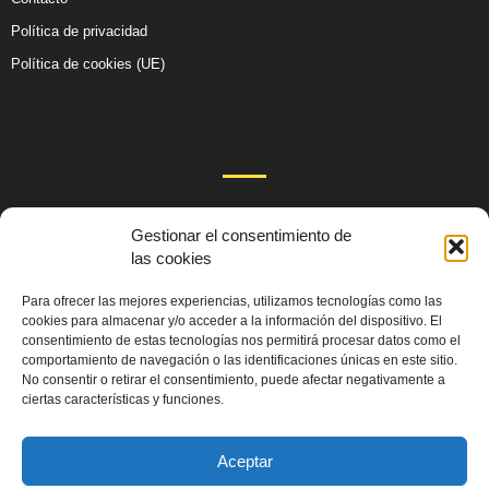
Política de privacidad
Política de cookies (UE)
TEMAS POPULARES
105
Actualidad
Gestionar el consentimiento de
99
las cookies
Salud y Sexo
59
Cultura
Para ofrecer las mejores experiencias, utilizamos tecnologías como las
51
cookies para almacenar y/o acceder a la información del dispositivo. El
Educación
consentimiento de estas tecnologías nos permitirá procesar datos como el
48
Comunidades
comportamiento de navegación o las identificaciones únicas en este sitio.
No consentir o retirar el consentimiento, puede afectar negativamente a
40
Derechos y Política
ciertas características y funciones.
36
Emprendimientos
Aceptar