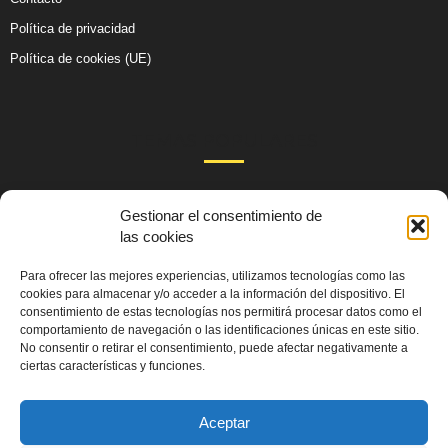
Política de privacidad
Política de cookies (UE)
TEMAS POPULARES
105
Actualidad
Gestionar el consentimiento de
99
las cookies
Salud y Sexo
59
Cultura
Para ofrecer las mejores experiencias, utilizamos tecnologías como las
51
cookies para almacenar y/o acceder a la información del dispositivo. El
Educación
consentimiento de estas tecnologías nos permitirá procesar datos como el
48
Comunidades
comportamiento de navegación o las identificaciones únicas en este sitio.
No consentir o retirar el consentimiento, puede afectar negativamente a
40
Derechos y Política
ciertas características y funciones.
36
Emprendimientos
Aceptar