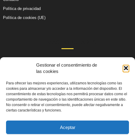
Política de privacidad
Política de cookies (UE)
TEMAS POPULARES
105
Actualidad
Gestionar el consentimiento de
99
las cookies
Salud y Sexo
59
Cultura
Para ofrecer las mejores experiencias, utilizamos tecnologías como las
51
cookies para almacenar y/o acceder a la información del dispositivo. El
Educación
consentimiento de estas tecnologías nos permitirá procesar datos como el
48
Comunidades
comportamiento de navegación o las identificaciones únicas en este sitio.
No consentir o retirar el consentimiento, puede afectar negativamente a
40
Derechos y Política
ciertas características y funciones.
36
Emprendimientos
Aceptar