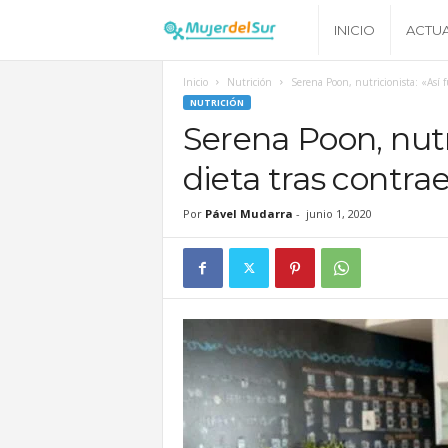
M
INICIO
ACTU
u
Inicio
Nutrición
Serena Poon, nutricionista: «Así 
NUTRICIÓN
j
Serena Poon, nutr
dieta tras contra
e
Por
Pável Mudarra
-
junio 1, 2020
r
d
e
l
S