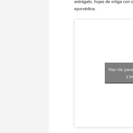
astrágalo, hojas de ortiga con 
ayurvédica.
Haz clic par
y p