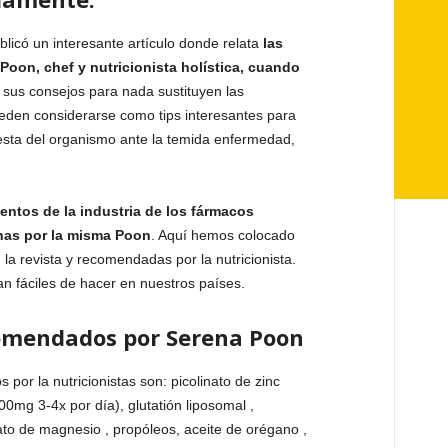
licó un interesante artículo donde relata
las
oon, chef y nutricionista holística, cuando
sus consejos para nada sustituyen las
eden considerarse como tips interesantes para
esta del organismo ante la temida enfermedad,
ntos de la industria de los fármacos
has por la misma Poon
. Aquí hemos colocado
la revista y recomendadas por la nutricionista.
n fáciles de hacer en nuestros países.
omendados por Serena Poon
or la nutricionistas son: picolinato de zinc
00mg 3-4x por día), glutatión liposomal ,
ato de magnesio , propóleos, aceite de orégano ,