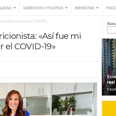
ALIDAD
DERECHOS Y POLÍTICA
BIENESTAR
PSIC
fue mi dieta tras contraer el COVID-19»
Busc
icionista: «Así fue mi
er el COVID-19»
Eco
real
Páve