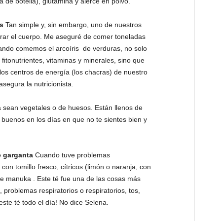
 de botella), glutamina y alerce en polvo.
s
Tan simple y, sin embargo, uno de nuestros
urar el cuerpo. Me aseguré de comer toneladas
uando comemos el arcoíris de verduras, no solo
itonutrientes, vitaminas y minerales, sino que
os centros de energía (los chacras) de nuestro
asegura la nutricionista.
sean vegetales o de huesos. Están llenos de
 buenos en los días en que no te sientes bien y
e garganta
Cuando tuve problemas
con tomillo fresco, cítricos (limón o naranja, con
de manuka . Este té fue una de las cosas más
, problemas respiratorios o respiratorios, tos,
ste té todo el día! No dice Selena.