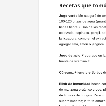
Recetas que tomó 
Jugo verde
Me aseguré de toma
100-120 onzas de agua (¡mante
tienes fiebre!). Una de las rec
col rizada, espinaca, perejil, 
la licuadora, como en el extrac
agregar lima, limón o jengibre.
Jugo de apio
Preparado en la
fuente de vitamina C
Cúrcuma + jengibre
Sorbos de
Elixir de inmunidad
hecho con:
de manzana orgánico crudo, pla
de tinturas de hongos. Para mi 
superalimentos; la fruta amazó