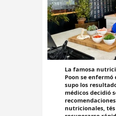
u
r
La famosa nutrici
Poon se enfermó 
supo los resulta
médicos decidió s
recomendaciones
nutricionales, té
recuperarse rápi