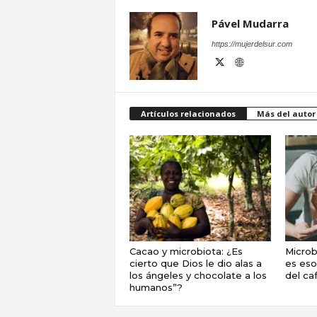
Pável Mudarra
https://mujerdelsur.com
Artículos relacionados
Más del autor
Cacao y microbiota: ¿Es
Microbi
cierto que Dios le dio alas a
es es
los ángeles y chocolate a los
del ca
humanos”?