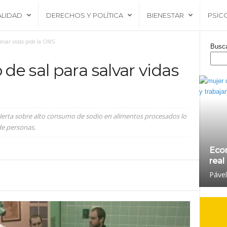
ALIDAD
DERECHOS Y POLÍTICA
BIENESTAR
PSIC
alvar vidas pide la OMS
Busc
e sal para salvar vidas
lerta sobre alto consumo de sodio en alimentos procesados lo
de personas.
Eco
real
Páve