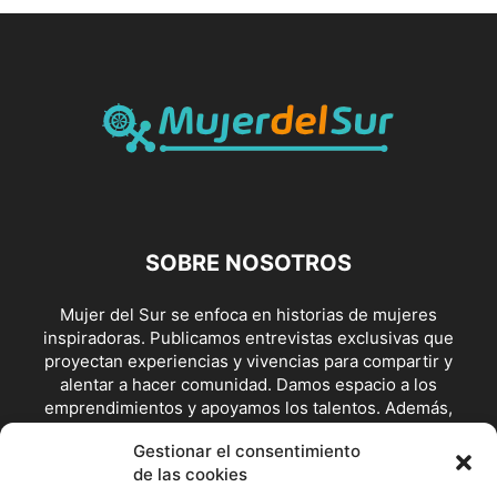
SOBRE NOSOTROS
Mujer del Sur se enfoca en historias de mujeres
inspiradoras. Publicamos entrevistas exclusivas que
proyectan experiencias y vivencias para compartir y
alentar a hacer comunidad. Damos espacio a los
emprendimientos y apoyamos los talentos. Además,
visibilizamos posturas y escenarios de lucha feminista y en
Gestionar el consentimiento
defensoras de los derechos.
de las cookies
Contáctanos:
redaccion@mujerdelsur.com