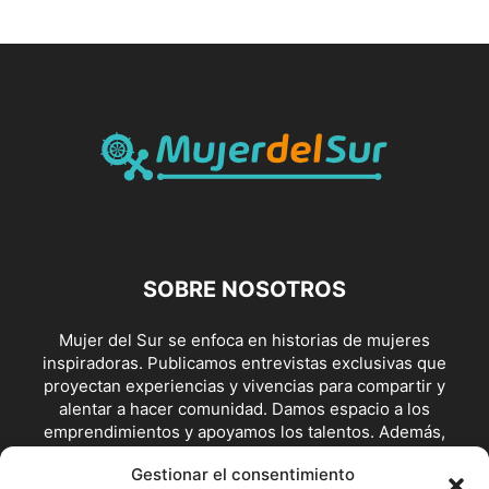
SOBRE NOSOTROS
Mujer del Sur se enfoca en historias de mujeres
inspiradoras. Publicamos entrevistas exclusivas que
proyectan experiencias y vivencias para compartir y
alentar a hacer comunidad. Damos espacio a los
emprendimientos y apoyamos los talentos. Además,
visibilizamos posturas y escenarios de lucha feminista y en
Gestionar el consentimiento
defensoras de los derechos.