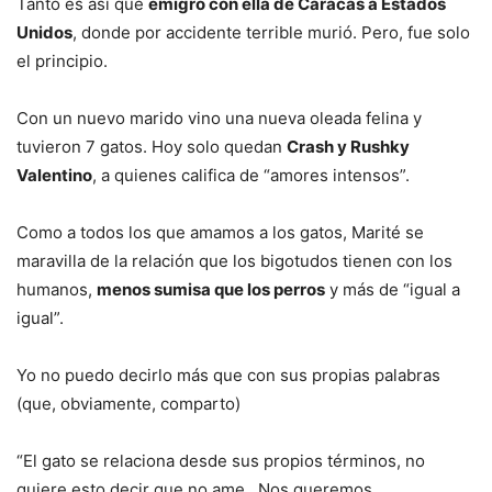
Tanto es así que
emigró con ella de Caracas a Estados
Unidos
, donde por accidente terrible murió. Pero, fue solo
el principio.
Con un nuevo marido vino una nueva oleada felina y
tuvieron 7 gatos. Hoy solo quedan
Crash y Rushky
Valentino
, a quienes califica de “amores intensos”.
Como a todos los que amamos a los gatos, Marité se
maravilla de la relación que los bigotudos tienen con los
humanos,
menos sumisa que los perros
y más de “igual a
igual”.
Yo no puedo decirlo más que con sus propias palabras
(que, obviamente, comparto)
“El gato se relaciona desde sus propios términos, no
quiere esto decir que no ame. Nos queremos