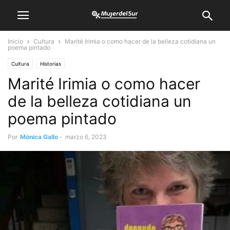
Inicio
Cultura
Marité Irimia o como hacer de la belleza cotidiana un
poema pintado
Cultura
Historias
Marité Irimia o como hacer
de la belleza cotidiana un
poema pintado
Por
Mónica Gallo
-
marzo 6, 2023