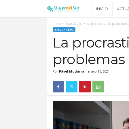
M
INICIO
ACTU
u
Inicio
Espectáculos
La procrastinación puede indic
SALUD Y SEXO
j
La procrast
e
problemas 
r
Por
Pável Mudarra
-
mayo 16, 2021
d
e
l
S