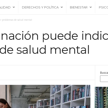
ALIDAD
DERECHOS Y POLÍTICA
BIENESTAR
PSIC
ar problemas de salud mental
inación puede indi
de salud mental
Busca