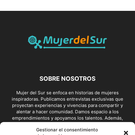
SOBRE NOSOTROS
Mujer del Sur se enfoca en historias de mujeres
inspiradoras. Publicamos entrevistas exclusivas que
proyectan experiencias y vivencias para compartir y
alentar a hacer comunidad. Damos espacio a los
emprendimientos y apoyamos los talentos. Además,
visibilizamos posturas y escenarios de lucha feminista y en
Gestionar el consentimiento
defensoras de los derechos.