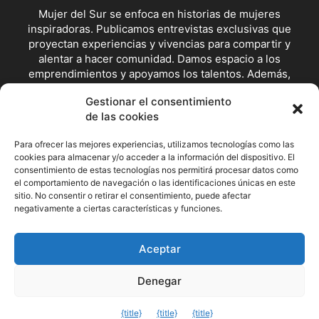
Mujer del Sur se enfoca en historias de mujeres
inspiradoras. Publicamos entrevistas exclusivas que
proyectan experiencias y vivencias para compartir y
alentar a hacer comunidad. Damos espacio a los
emprendimientos y apoyamos los talentos. Además,
visibilizamos posturas y escenarios de lucha feminista y en
Gestionar el consentimiento
defensoras de los derechos.
de las cookies
Contáctanos:
redaccion@mujerdelsur.com
Para ofrecer las mejores experiencias, utilizamos tecnologías como las
cookies para almacenar y/o acceder a la información del dispositivo. El
consentimiento de estas tecnologías nos permitirá procesar datos como
SÍGUENOS
el comportamiento de navegación o las identificaciones únicas en este
sitio. No consentir o retirar el consentimiento, puede afectar
negativamente a ciertas características y funciones.
Facebook
Instagram
X
Aceptar
© Mujer del Sur
Denegar
Salir de la versión móvil
{title}
{title}
{title}