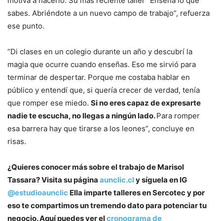
motiva a hacerlo. Su más reciente taller “Enseña lo que
sabes. Abriéndote a un nuevo campo de trabajo”, refuerza
ese punto.
“Di clases en un colegio durante un año y descubrí la
magia que ocurre cuando enseñas. Eso me sirvió para
terminar de despertar. Porque me costaba hablar en
público y entendí que, si quería crecer de verdad, tenía
que romper ese miedo.
Si no eres capaz de expresarte
nadie te escucha, no llegas a ningún lado.
Para romper
esa barrera hay que tirarse a los leones”, concluye en
risas.
¿Quieres conocer más sobre el trabajo de Marisol
Tassara? Visita su página
aunclic.cl
y síguela en IG
@estudioaunclic
Ella imparte talleres en Sercotec y por
eso te compartimos un tremendo dato para potenciar tu
negocio. Aquí puedes ver el
cronograma de