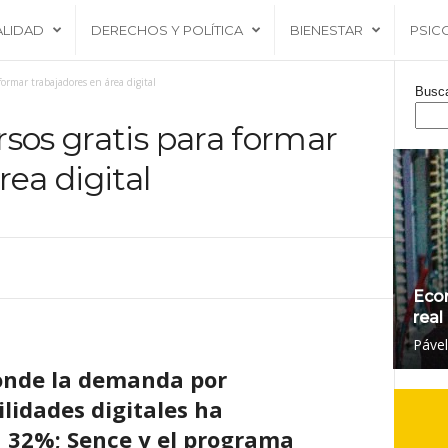
ALIDAD
DERECHOS Y POLÍTICA
BIENESTAR
PSIC
ormar trabajadores en área digital
Busc
sos gratis para formar
rea digital
Eco
real
Páve
onde la demanda por
lidades digitales ha
32%; Sence y el programa