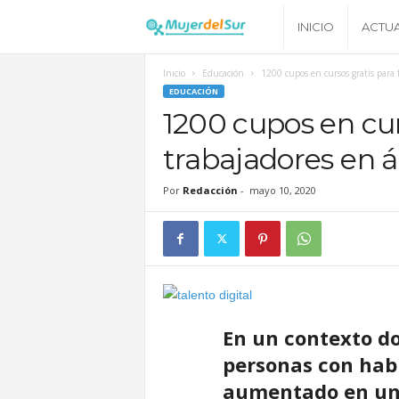
M
INICIO
ACTU
u
Inicio
Educación
1200 cupos en cursos gratis para f
EDUCACIÓN
j
1200 cupos en cur
trabajadores en á
e
Por
Redacción
-
mayo 10, 2020
r
d
e
En un contexto d
l
personas con habi
S
aumentado en un 